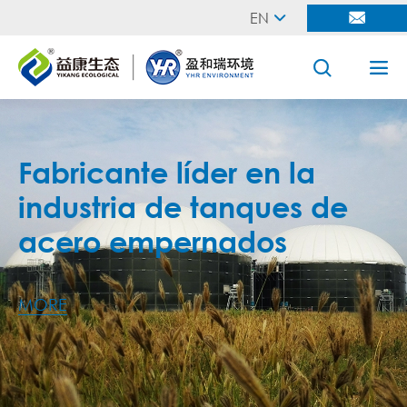
EN




Fabricante líder en la
industria de tanques de
acero empernados
MORE