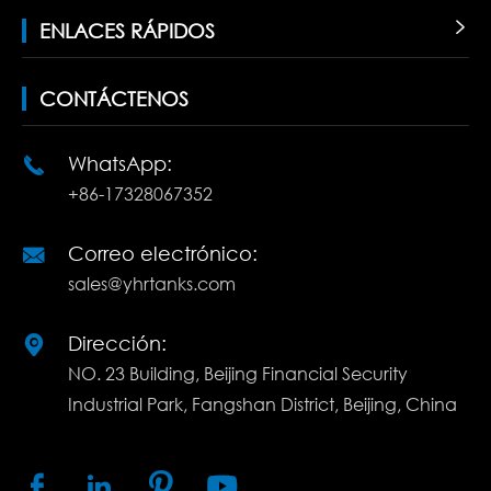
ENLACES RÁPIDOS

CONTÁCTENOS
WhatsApp:

+86-17328067352
Correo electrónico:

sales@yhrtanks.com
Dirección:

NO. 23 Building, Beijing Financial Security
Industrial Park, Fangshan District, Beijing, China



