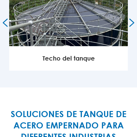


Techo del tanque
MÁS

SOLUCIONES DE TANQUE DE
ACERO EMPERNADO PARA
DIFERENTES INDUSTRIAS